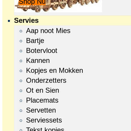
Shop Nu
Servies
Aap noot Mies
Bartje
Botervloot
Kannen
Kopjes en Mokken
Onderzetters
Ot en Sien
Placemats
Servetten
Serviessets
Tekst kopjes