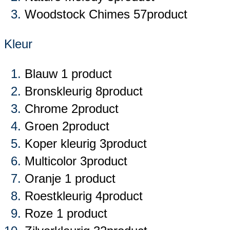
Woodstock Chimes
57
product
Kleur
Blauw
1
product
Bronskleurig
8
product
Chrome
2
product
Groen
2
product
Koper kleurig
3
product
Multicolor
3
product
Oranje
1
product
Roestkleurig
4
product
Roze
1
product