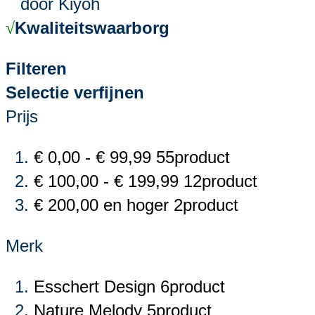
door Kiyoh
Kwaliteitswaarborg
√
Filteren
Selectie verfijnen
Prijs
€ 0,00
-
€ 99,99
55
product
€ 100,00
-
€ 199,99
12
product
€ 200,00
en hoger
2
product
Merk
Esschert Design
6
product
Nature Melody
5
product