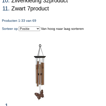
Zilverkleurig
32
product
Zwart
7
product
Producten
1
-
33
van
69
Sorteer op
Van hoog naar laag sorteren