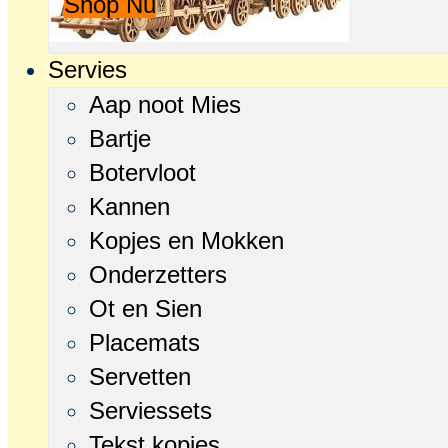
Shop Nu
Servies
Aap noot Mies
Bartje
Botervloot
Kannen
Kopjes en Mokken
Onderzetters
Ot en Sien
Placemats
Servetten
Serviessets
Tekst kopjes