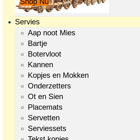
Shop Nu
Servies
Aap noot Mies
Bartje
Botervloot
Kannen
Kopjes en Mokken
Onderzetters
Ot en Sien
Placemats
Servetten
Serviessets
Tekst kopjes