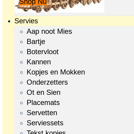
Shop Nu
Servies
Aap noot Mies
Bartje
Botervloot
Kannen
Kopjes en Mokken
Onderzetters
Ot en Sien
Placemats
Servetten
Serviessets
Tekst kopjes