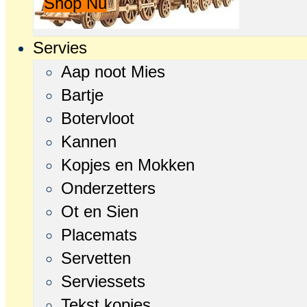
Shop Nu
Servies
Aap noot Mies
Bartje
Botervloot
Kannen
Kopjes en Mokken
Onderzetters
Ot en Sien
Placemats
Servetten
Serviessets
Tekst kopjes