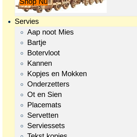
Shop Nu
Servies
Aap noot Mies
Bartje
Botervloot
Kannen
Kopjes en Mokken
Onderzetters
Ot en Sien
Placemats
Servetten
Serviessets
Tekst kopjes