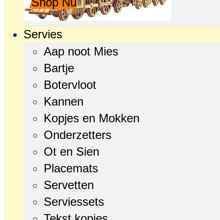
Shop Nu
Servies
Aap noot Mies
Bartje
Botervloot
Kannen
Kopjes en Mokken
Onderzetters
Ot en Sien
Placemats
Servetten
Serviessets
Tekst kopjes