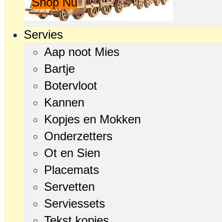
Shop Nu
Servies
Aap noot Mies
Bartje
Botervloot
Kannen
Kopjes en Mokken
Onderzetters
Ot en Sien
Placemats
Servetten
Serviessets
Tekst kopjes