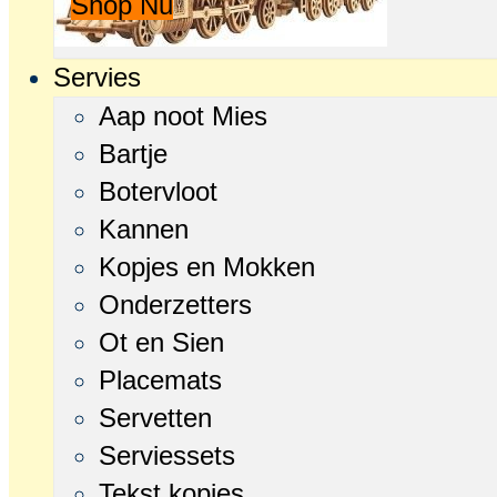
Shop Nu
Servies
Aap noot Mies
Bartje
Botervloot
Kannen
Kopjes en Mokken
Onderzetters
Ot en Sien
Placemats
Servetten
Serviessets
Tekst kopjes