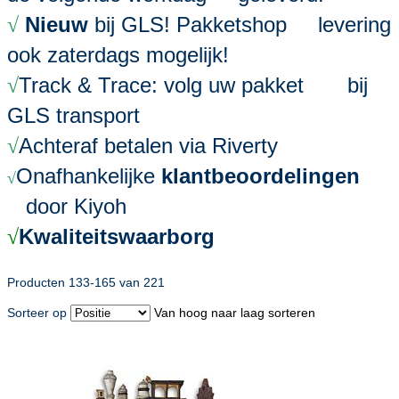
Nieuw
bij GLS! Pakketshop levering
√
ook zaterdags mogelijk!
Track & Trace: volg uw pakket bij
√
GLS transport
Achteraf betalen via Riverty
√
Onafhankelijke
klantbeoordelingen
√
door Kiyoh
Kwaliteitswaarborg
√
Producten
133
-
165
van
221
Sorteer op
Van hoog naar laag sorteren