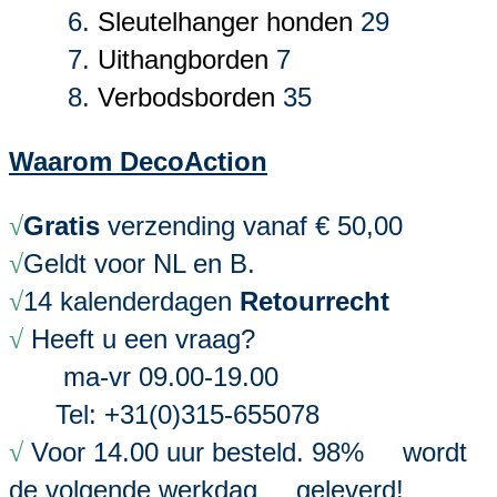
Sleutelhanger honden
29
Uithangborden
7
Verbodsborden
35
Waarom DecoAction
Gratis
verzending vanaf € 50,00
√
Geldt voor NL en B.
√
14 kalenderdagen
Retourrecht
√
Heeft u een vraag?
√
ma-vr 09.00-19.00
Tel: +31(0)315-655078
Voor 14.00 uur besteld. 98% wordt
√
de volgende werkdag geleverd!